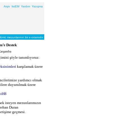
Arşiv
listEM
Yardım
Yazışma
lümü mezunlarının bir e-ortamıdır.
m’e Destek
Çarşamba
imini şöyle tanımlıyoruz:
eksinimleri
karşılamak üzere
ncilerimize yardımcı olmak
cilere duyurulmak üzere
wiH8
mek isteyen mezunlarımızın
Serhan Duran
letişime geçmesi.