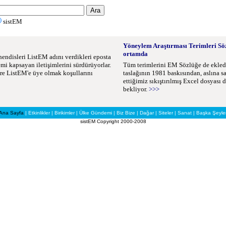
sistEM
Yöneylem Araştırması Terimleri Söz
ortamda
disleri ListEM adını verdikleri eposta
mi kapsayan iletişimlerini sürdürüyorlar.
Tüm terimlerini EM Sözlüğe de ekle
re ListEM'e üye olmak koşullarını
taslağının 1981 baskısından, aslına s
ettiğimiz sıkıştırılmış Excel dosyası d
bekliyor.
>>>
Ana Sayfa
|
Etkinlikler
|
Birikimler
|
Ülke Gündemi
|
Biz Bize
|
Dağar
|
Siteler
|
Sanat
|
Başka Şeyle
sistEM Copyright 2000-2008